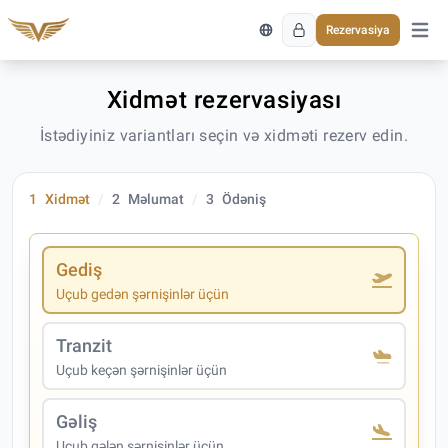
Rezervasiya
Əsas 
Xidmət rezervasiyası
İstədiyiniz variantları seçin və xidməti rezerv edin.
1
Xidmət
2
Məlumat
3
Ödəniş
Gediş
Uçub gedən şərnişinlər üçün
Tranzit
Uçub keçən şərnişinlər üçün
Gəliş
Uçub gələn şərnişinlər üçün