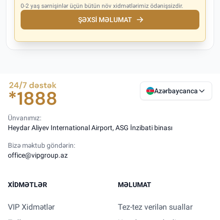
0-2 yaş sərnişinlər üçün bütün növ xidmətlərimiz ödənişsizdir.
ŞƏXSI MƏLUMAT
Azərbaycanca
Ünvanımız:
Heydar Aliyev International Airport, ASG İnzibati binası
Bizə məktub göndərin:
office@vipgroup.az
XIDMƏTLƏR
MƏLUMAT
VIP Xidmətlər
Tez-tez verilən suallar