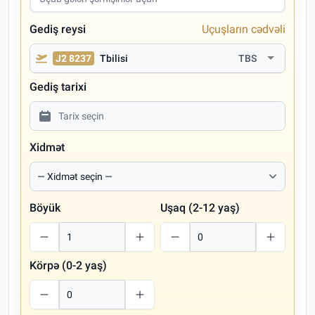
Gediş reysi
Uçuşların cədvəli
J2 8237
Tbilisi
TBS
Gediş tarixi
Xidmət
Böyük
Uşaq (2-12 yaş)
Körpə (0-2 yaş)