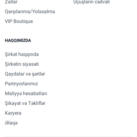
Zallar
Uçuşların cədvəli
Qarşılanma/Yolasalma
VIP Boutique
HAQQIMIZDA
Şirkət haqqında
Şirkətin siyasəti
Qaydalar və şərtlər
Partnyorlarımız
Maliyyə hesabatları
Şikayət və Təkliflər
Karyera
Əlaqə