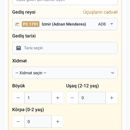
Gediş reysi
Uçuşların cədvəli
PC 1791
İzmir (Adnan Menderes)
ADB
Gediş tarixi
Xidmət
Böyük
Uşaq (2-12 yaş)
Körpə (0-2 yaş)