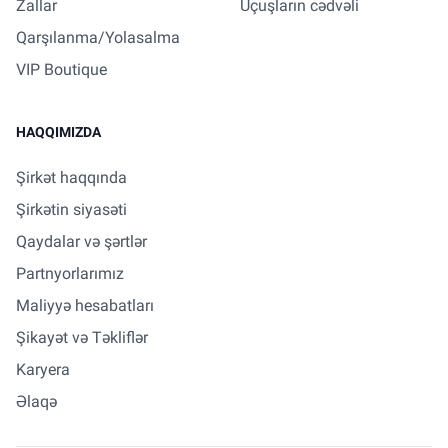
Zallar
Uçuşların cədvəli
Qarşılanma/Yolasalma
VIP Boutique
HAQQIMIZDA
Şirkət haqqında
Şirkətin siyasəti
Qaydalar və şərtlər
Partnyorlarımız
Maliyyə hesabatları
Şikayət və Təkliflər
Karyera
Əlaqə