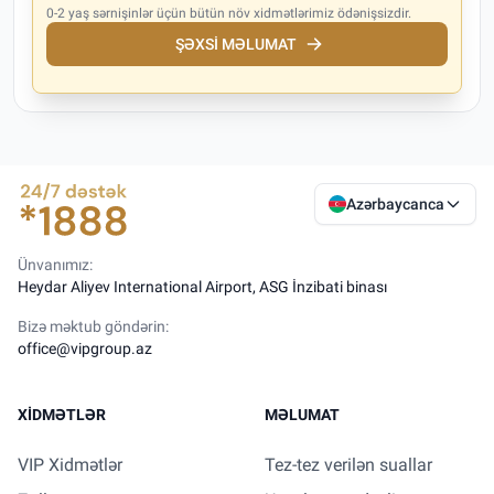
0-2 yaş sərnişinlər üçün bütün növ xidmətlərimiz ödənişsizdir.
ŞƏXSI MƏLUMAT
Azərbaycanca
Ünvanımız:
Heydar Aliyev International Airport, ASG İnzibati binası
Bizə məktub göndərin:
office@vipgroup.az
XIDMƏTLƏR
MƏLUMAT
VIP Xidmətlər
Tez-tez verilən suallar