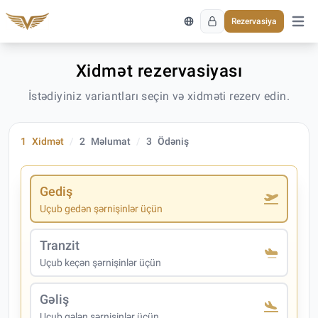
Rezervasiya
Əsas 
Xidmət rezervasiyası
İstədiyiniz variantları seçin və xidməti rezerv edin.
1
Xidmət
2
Məlumat
3
Ödəniş
Gediş
Uçub gedən şərnişinlər üçün
Tranzit
Uçub keçən şərnişinlər üçün
Gəliş
Uçub gələn şərnişinlər üçün