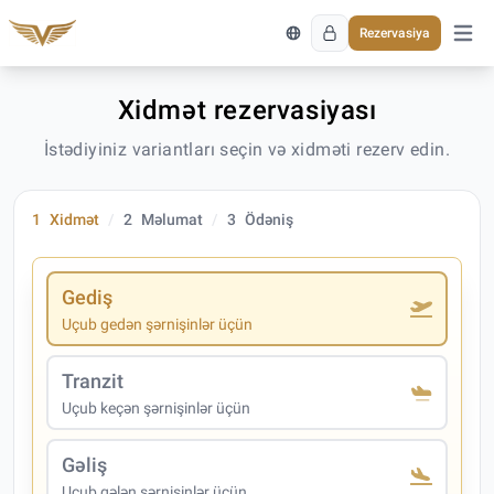
Rezervasiya
Əsas 
Xidmət rezervasiyası
İstədiyiniz variantları seçin və xidməti rezerv edin.
1
Xidmət
2
Məlumat
3
Ödəniş
Gediş
Uçub gedən şərnişinlər üçün
Tranzit
Uçub keçən şərnişinlər üçün
Gəliş
Uçub gələn şərnişinlər üçün