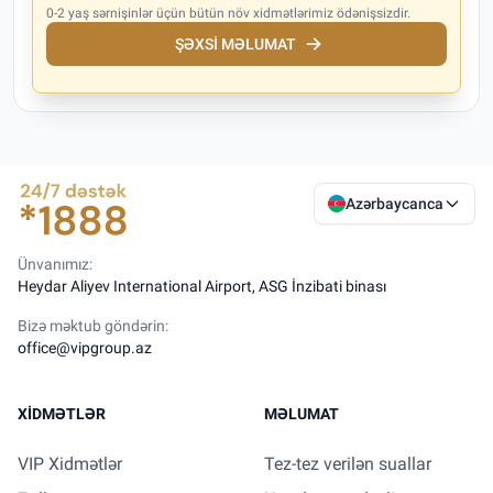
0-2 yaş sərnişinlər üçün bütün növ xidmətlərimiz ödənişsizdir.
ŞƏXSI MƏLUMAT
Azərbaycanca
Ünvanımız:
Heydar Aliyev International Airport, ASG İnzibati binası
Bizə məktub göndərin:
office@vipgroup.az
XIDMƏTLƏR
MƏLUMAT
VIP Xidmətlər
Tez-tez verilən suallar