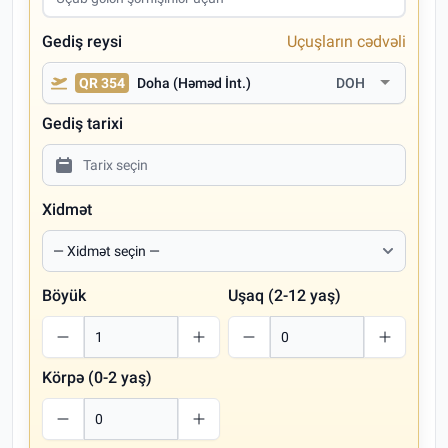
Gediş reysi
Uçuşların cədvəli
QR 354
Doha (Həməd İnt.)
DOH
Gediş tarixi
Xidmət
Böyük
Uşaq (2-12 yaş)
Körpə (0-2 yaş)