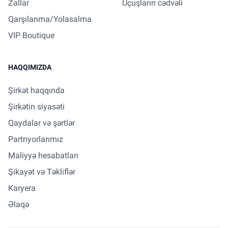
Zallar
Uçuşların cədvəli
Qarşılanma/Yolasalma
VIP Boutique
HAQQIMIZDA
Şirkət haqqında
Şirkətin siyasəti
Qaydalar və şərtlər
Partnyorlarımız
Maliyyə hesabatları
Şikayət və Təkliflər
Karyera
Əlaqə