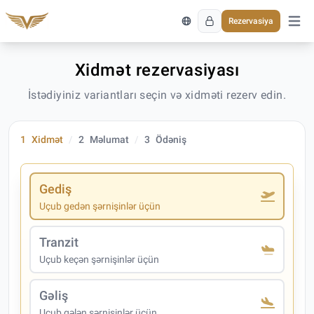
Rezervasiya
Əsas 
Xidmət rezervasiyası
İstədiyiniz variantları seçin və xidməti rezerv edin.
1
Xidmət
2
Məlumat
3
Ödəniş
Gediş
Uçub gedən şərnişinlər üçün
Tranzit
Uçub keçən şərnişinlər üçün
Gəliş
Uçub gələn şərnişinlər üçün