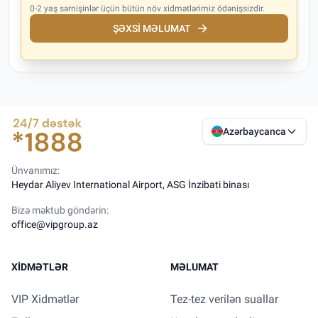
0-2 yaş sərnişinlər üçün bütün növ xidmətlərimiz ödənişsizdir.
ŞƏXSI MƏLUMAT
Azərbaycanca
Ünvanımız:
Heydar Aliyev International Airport, ASG İnzibati binası
Bizə məktub göndərin:
office@vipgroup.az
XIDMƏTLƏR
MƏLUMAT
VIP Xidmətlər
Tez-tez verilən suallar