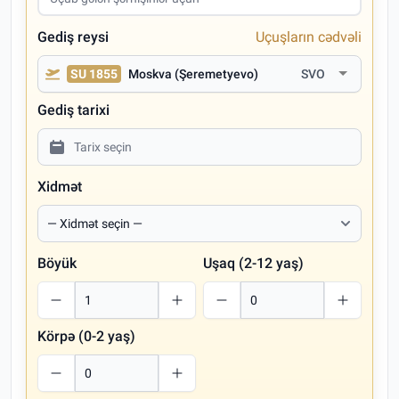
Gediş reysi
Uçuşların cədvəli
SU 1855
Moskva (Şeremetyevo)
SVO
Gediş tarixi
Xidmət
Böyük
Uşaq (2-12 yaş)
Körpə (0-2 yaş)