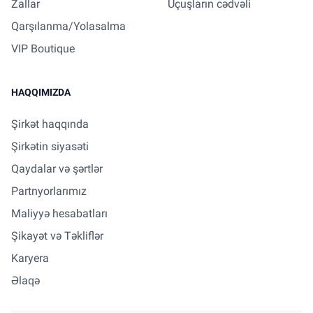
Zallar
Uçuşların cədvəli
Qarşılanma/Yolasalma
VIP Boutique
HAQQIMIZDA
Şirkət haqqında
Şirkətin siyasəti
Qaydalar və şərtlər
Partnyorlarımız
Maliyyə hesabatları
Şikayət və Təkliflər
Karyera
Əlaqə