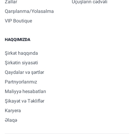
Zallar
Uçuşların cədvəli
Qarşılanma/Yolasalma
VIP Boutique
HAQQIMIZDA
Şirkət haqqında
Şirkətin siyasəti
Qaydalar və şərtlər
Partnyorlarımız
Maliyyə hesabatları
Şikayət və Təkliflər
Karyera
Əlaqə