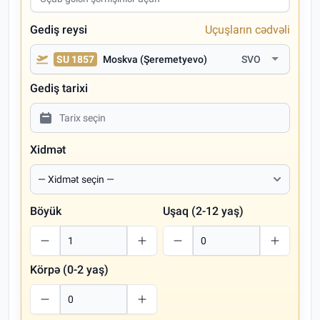
Gediş reysi
Uçuşların cədvəli
SU 1857
Moskva (Şeremetyevo)
SVO
Gediş tarixi
Xidmət
Böyük
Uşaq (2-12 yaş)
Körpə (0-2 yaş)