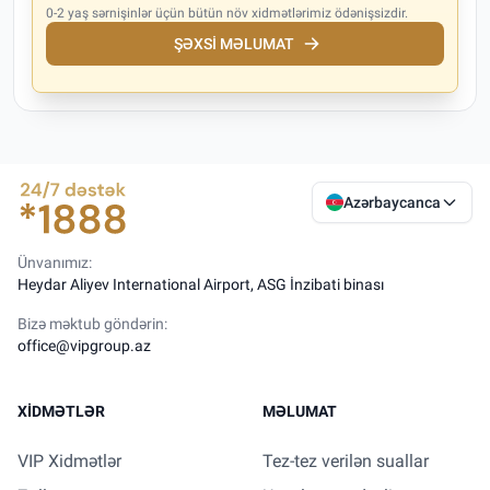
0-2 yaş sərnişinlər üçün bütün növ xidmətlərimiz ödənişsizdir.
ŞƏXSI MƏLUMAT
Azərbaycanca
Ünvanımız:
Heydar Aliyev International Airport, ASG İnzibati binası
Bizə məktub göndərin:
office@vipgroup.az
XIDMƏTLƏR
MƏLUMAT
VIP Xidmətlər
Tez-tez verilən suallar