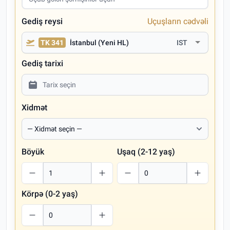
Gediş reysi
Uçuşların cədvəli
TK 341
İstanbul (Yeni HL)
IST
Gediş tarixi
Xidmət
Böyük
Uşaq (2-12 yaş)
Körpə (0-2 yaş)