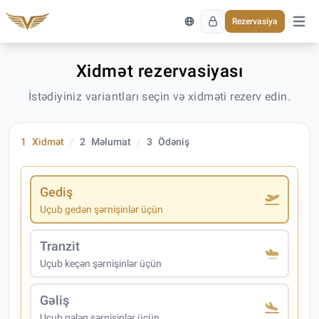
Rezervasiya
Əsas 
Xidmət rezervasiyası
İstədiyiniz variantları seçin və xidməti rezerv edin.
1
Xidmət
2
Məlumat
3
Ödəniş
Gediş
Uçub gedən şərnişinlər üçün
Tranzit
Uçub keçən şərnişinlər üçün
Gəliş
Uçub gələn şərnişinlər üçün