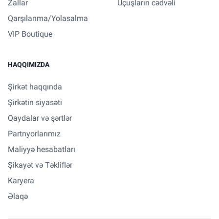
Zallar
Uçuşların cədvəli
Qarşılanma/Yolasalma
VIP Boutique
HAQQIMIZDA
Şirkət haqqında
Şirkətin siyasəti
Qaydalar və şərtlər
Partnyorlarımız
Maliyyə hesabatları
Şikayət və Təkliflər
Karyera
Əlaqə