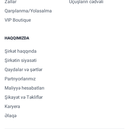
Zallar
Uçuşların cədvəli
Qarşılanma/Yolasalma
VIP Boutique
HAQQIMIZDA
Şirkət haqqında
Şirkətin siyasəti
Qaydalar və şərtlər
Partnyorlarımız
Maliyyə hesabatları
Şikayət və Təkliflər
Karyera
Əlaqə