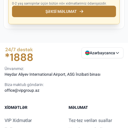
0-2 yaş sərnişinlər üçün bütün növ xidmətlərimiz ödənişsizdir.
ŞƏXSI MƏLUMAT
Azərbaycanca
Ünvanımız:
Heydar Aliyev International Airport, ASG İnzibati binası
Bizə məktub göndərin:
office@vipgroup.az
XIDMƏTLƏR
MƏLUMAT
VIP Xidmətlər
Tez-tez verilən suallar