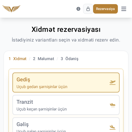
Rezervasiya
Əsas 
Xidmət rezervasiyası
İstədiyiniz variantları seçin və xidməti rezerv edin.
1
Xidmət
2
Məlumat
3
Ödəniş
Gediş
Uçub gedən şərnişinlər üçün
Tranzit
Uçub keçən şərnişinlər üçün
Gəliş
Uçub gələn şərnişinlər üçün