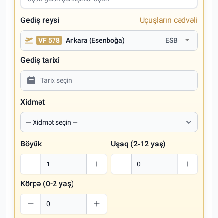
Gediş reysi
Uçuşların cədvəli
VF 578
Ankara (Esenboğa)
ESB
Gediş tarixi
Xidmət
Böyük
Uşaq (2-12 yaş)
Körpə (0-2 yaş)