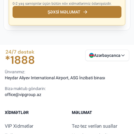
0-2 yaş sərnişinlər üçün bütün növ xidmətlərimiz ödənişsizdir.
ŞƏXSI MƏLUMAT
Azərbaycanca
Ünvanımız:
Heydar Aliyev International Airport, ASG İnzibati binası
Bizə məktub göndərin:
office@vipgroup.az
XIDMƏTLƏR
MƏLUMAT
VIP Xidmətlər
Tez-tez verilən suallar