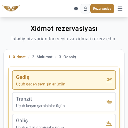
Rezervasiya
Əsas 
Xidmət rezervasiyası
İstədiyiniz variantları seçin və xidməti rezerv edin.
1
Xidmət
2
Məlumat
3
Ödəniş
Gediş
Uçub gedən şərnişinlər üçün
Tranzit
Uçub keçən şərnişinlər üçün
Gəliş
Uçub gələn şərnişinlər üçün