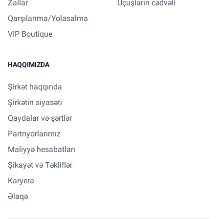
Zallar
Uçuşların cədvəli
Qarşılanma/Yolasalma
VIP Boutique
HAQQIMIZDA
Şirkət haqqında
Şirkətin siyasəti
Qaydalar və şərtlər
Partnyorlarımız
Maliyyə hesabatları
Şikayət və Təkliflər
Karyera
Əlaqə