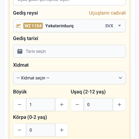
Gediş reysi
Uçuşların cədvəli
WZ 1154
Yekaterinburq
SVX
Gediş tarixi
Xidmət
Böyük
Uşaq (2-12 yaş)
Körpə (0-2 yaş)