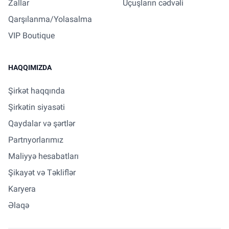
Zallar
Uçuşların cədvəli
Qarşılanma/Yolasalma
VIP Boutique
HAQQIMIZDA
Şirkət haqqında
Şirkətin siyasəti
Qaydalar və şərtlər
Partnyorlarımız
Maliyyə hesabatları
Şikayət və Təkliflər
Karyera
Əlaqə