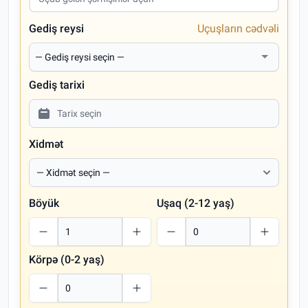
Gediş reysi
Uçuşların cədvəli
Gediş tarixi
Xidmət
Böyük
Uşaq (2-12 yaş)
Körpə (0-2 yaş)