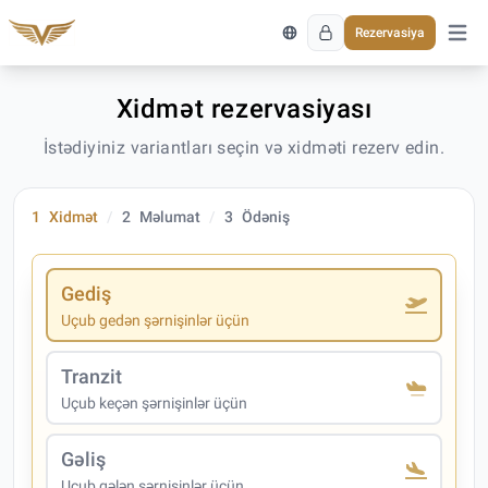
Rezervasiya
Əsas 
Xidmət rezervasiyası
İstədiyiniz variantları seçin və xidməti rezerv edin.
1
Xidmət
2
Məlumat
3
Ödəniş
Gediş
Uçub gedən şərnişinlər üçün
Tranzit
Uçub keçən şərnişinlər üçün
Gəliş
Uçub gələn şərnişinlər üçün