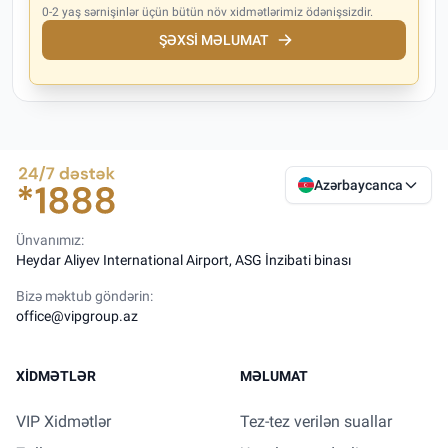
0-2 yaş sərnişinlər üçün bütün növ xidmətlərimiz ödənişsizdir.
ŞƏXSI MƏLUMAT
Azərbaycanca
Ünvanımız:
Heydar Aliyev International Airport, ASG İnzibati binası
Bizə məktub göndərin:
office@vipgroup.az
XIDMƏTLƏR
MƏLUMAT
VIP Xidmətlər
Tez-tez verilən suallar