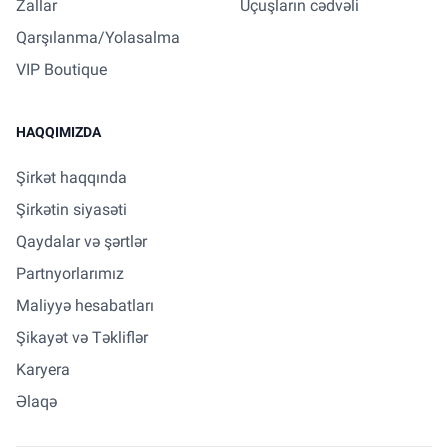
Zallar
Uçuşların cədvəli
Qarşılanma/Yolasalma
VIP Boutique
HAQQIMIZDA
Şirkət haqqında
Şirkətin siyasəti
Qaydalar və şərtlər
Partnyorlarımız
Maliyyə hesabatları
Şikayət və Təkliflər
Karyera
Əlaqə