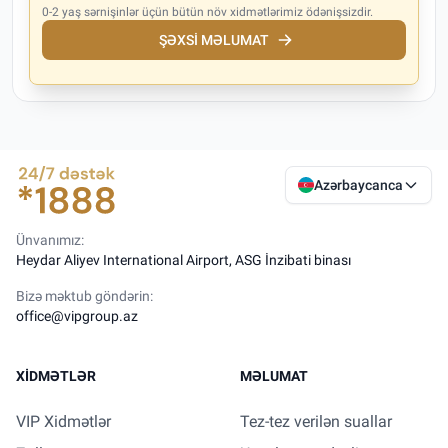
0-2 yaş sərnişinlər üçün bütün növ xidmətlərimiz ödənişsizdir.
ŞƏXSI MƏLUMAT
Azərbaycanca
Ünvanımız:
Heydar Aliyev International Airport, ASG İnzibati binası
Bizə məktub göndərin:
office@vipgroup.az
XIDMƏTLƏR
MƏLUMAT
VIP Xidmətlər
Tez-tez verilən suallar