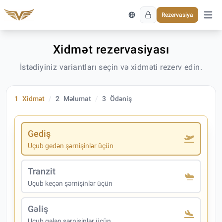
Rezervasiya
Əsas 
Xidmət rezervasiyası
İstədiyiniz variantları seçin və xidməti rezerv edin.
1
Xidmət
2
Məlumat
3
Ödəniş
Gediş
Uçub gedən şərnişinlər üçün
Tranzit
Uçub keçən şərnişinlər üçün
Gəliş
Uçub gələn şərnişinlər üçün