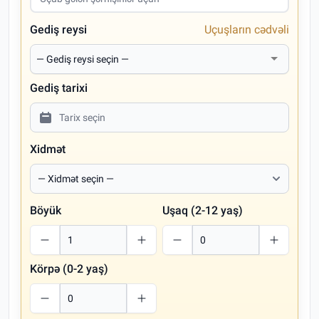
Gediş reysi
Uçuşların cədvəli
Gediş tarixi
Xidmət
Böyük
Uşaq (2-12 yaş)
Körpə (0-2 yaş)