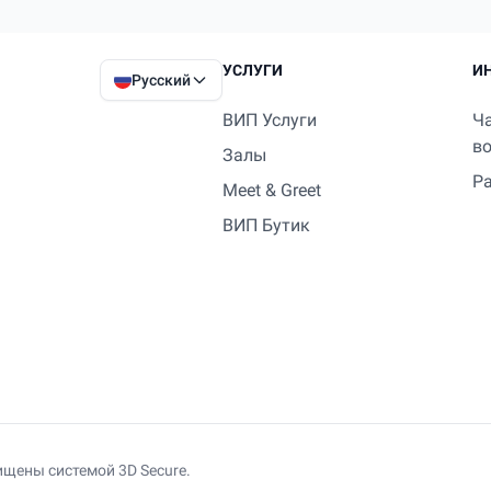
УСЛУГИ
И
Русский
ВИП Услуги
Ч
в
Залы
Р
Meet & Greet
ВИП Бутик
ищены системой 3D Secure.