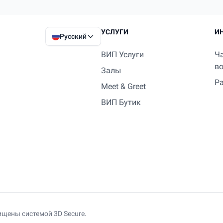
УСЛУГИ
И
Русский
ВИП Услуги
Ч
в
Залы
Р
Meet & Greet
ВИП Бутик
ищены системой 3D Secure.