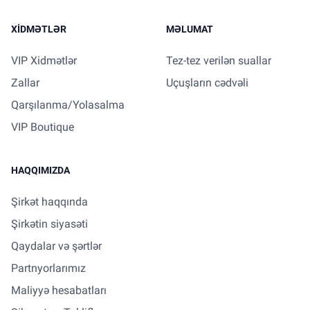
XIDMƏTLƏR
MƏLUMAT
VIP Xidmətlər
Tez-tez verilən suallar
Zallar
Uçuşların cədvəli
Qarşılanma/Yolasalma
VIP Boutique
HAQQIMIZDA
Şirkət haqqında
Şirkətin siyasəti
Qaydalar və şərtlər
Partnyorlarımız
Maliyyə hesabatları