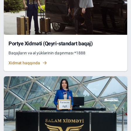
Portye Xidməti (Qeyri-standart baqaj)
Baqajların və əl yüklərinin daşınması *1888
Xidmət haqqında