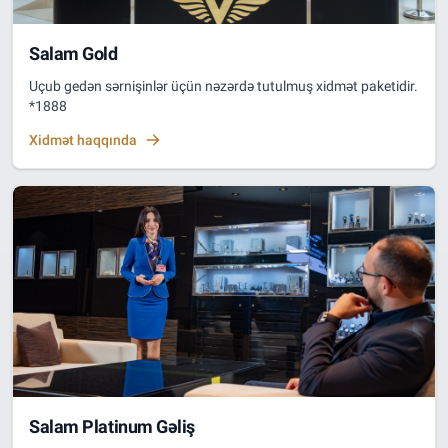
Salam Gold
Uçub gedən sərnişinlər üçün nəzərdə tutulmuş xidmət paketidir.
*1888
Xidmət haqqında
Salam Platinum Gəliş