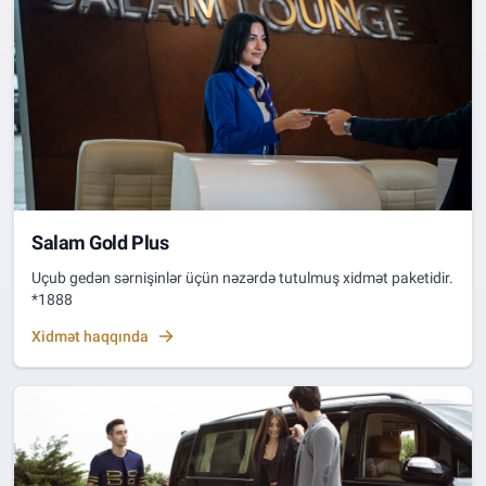
Salam Gold Plus
Uçub gedən sərnişinlər üçün nəzərdə tutulmuş xidmət paketidir.
*1888
Xidmət haqqında