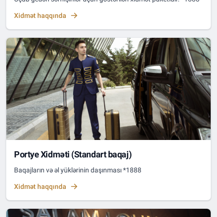
Xidmət haqqında
Portye Xidməti (Standart baqaj)
Baqajların və əl yüklərinin daşınması *1888
Xidmət haqqında