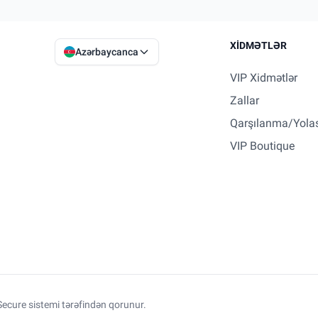
XIDMƏTLƏR
Azərbaycanca
VIP Xidmətlər
Zallar
Qarşılanma/Yola
VIP Boutique
ecure sistemi tərəfindən qorunur.