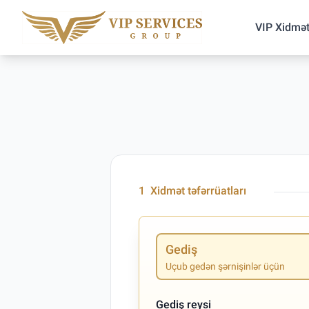
VIP Xidmət
1
Xidmət təfərrüatları
Gediş
Uçub gedən şərnişinlər üçün
Gediş reysi