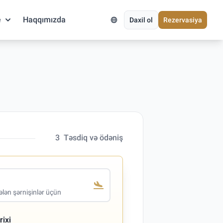
e
Haqqımızda
Daxil ol
Rezervasiya
3
Təsdiq və ödəniş
lən şərnişinlər üçün
rixi