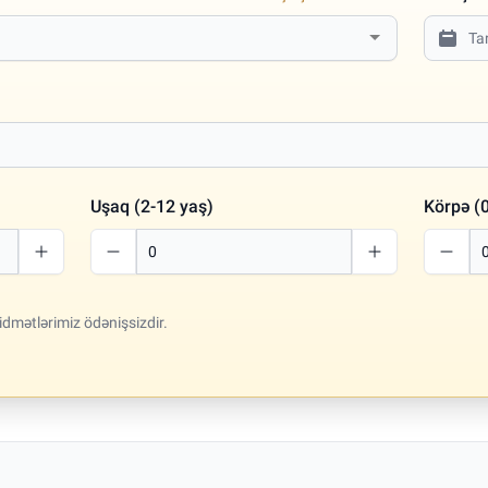
Uşaq (2-12 yaş)
Körpə (0
idmətlərimiz ödənişsizdir.