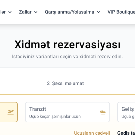
lər
Zallar
Qarşılanma/Yolasalma
VIP Boutiqu
Xidmət rezervasiyası
İstədiyiniz variantları seçin və xidməti rezerv edin.
2
Şəxsi məlumat
Tranzit
Gəliş
Uçub keçən şərnişinlər üçün
Uçub gə
Uçuşların cədvəli
Gediş ta