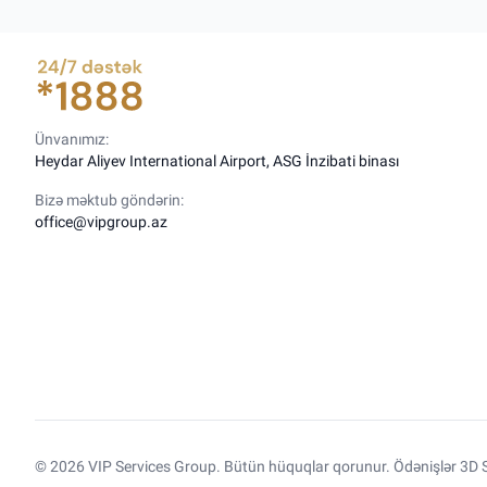
Ünvanımız:
Heydar Aliyev International Airport, ASG İnzibati binası
Bizə məktub göndərin:
office@vipgroup.az
© 2026 VIP Services Group. Bütün hüquqlar qorunur. Ödənişlər 3D S