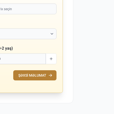
-2 yaş)
ŞƏXSI MƏLUMAT