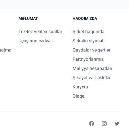
MƏLUMAT
HAQQIMIZDA
Tez-tez verilən suallar
Şirkət haqqında
Uçuşların cədvəli
Şirkətin siyasəti
salma
Qaydalar və şərtlər
Partnyorlarımız
Maliyyə hesabatları
Şikayət və Təkliflər
Karyera
Əlaqə