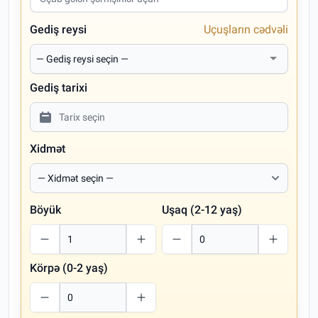
Gediş reysi
Uçuşların cədvəli
Gediş tarixi
Xidmət
Böyük
Uşaq (2-12 yaş)
Körpə (0-2 yaş)