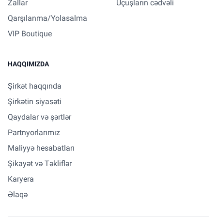
Zallar
Uçuşların cədvəli
Qarşılanma/Yolasalma
VIP Boutique
HAQQIMIZDA
Şirkət haqqında
Şirkətin siyasəti
Qaydalar və şərtlər
Partnyorlarımız
Maliyyə hesabatları
Şikayət və Təkliflər
Karyera
Əlaqə