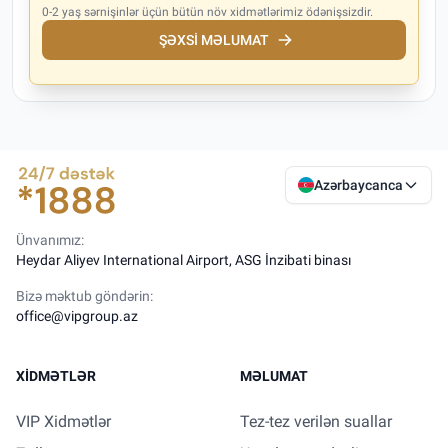
0-2 yaş sərnişinlər üçün bütün növ xidmətlərimiz ödənişsizdir.
ŞƏXSI MƏLUMAT
Azərbaycanca
Ünvanımız:
Heydar Aliyev International Airport, ASG İnzibati binası
Bizə məktub göndərin:
office@vipgroup.az
XIDMƏTLƏR
MƏLUMAT
VIP Xidmətlər
Tez-tez verilən suallar