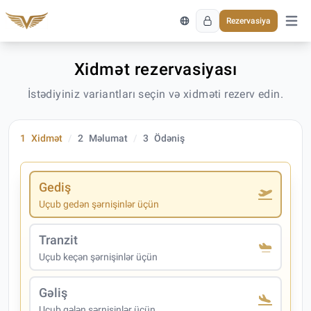
Rezervasiya
Əsas 
Xidmət rezervasiyası
İstədiyiniz variantları seçin və xidməti rezerv edin.
1
Xidmət
2
Məlumat
3
Ödəniş
Gediş
Uçub gedən şərnişinlər üçün
Tranzit
Uçub keçən şərnişinlər üçün
Gəliş
Uçub gələn şərnişinlər üçün