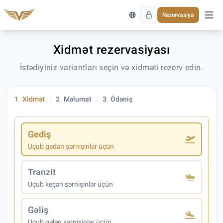
Rezervasiya
Əsas 
Xidmət rezervasiyası
İstədiyiniz variantları seçin və xidməti rezerv edin.
1
Xidmət
2
Məlumat
3
Ödəniş
Gediş
Uçub gedən şərnişinlər üçün
Tranzit
Uçub keçən şərnişinlər üçün
Gəliş
Uçub gələn şərnişinlər üçün