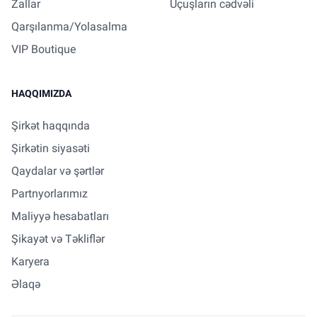
Zallar
Uçuşların cədvəli
Qarşılanma/Yolasalma
VIP Boutique
HAQQIMIZDA
Şirkət haqqında
Şirkətin siyasəti
Qaydalar və şərtlər
Partnyorlarımız
Maliyyə hesabatları
Şikayət və Təkliflər
Karyera
Əlaqə