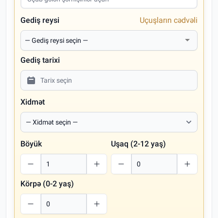
Gediş reysi
Uçuşların cədvəli
Gediş tarixi
Xidmət
Böyük
Uşaq (2-12 yaş)
Körpə (0-2 yaş)