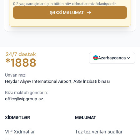
0-2 yaş sərnişinlər üçün bütün növ xidmətlərimiz ödənişsizdir.
ŞƏXSI MƏLUMAT
Azərbaycanca
Ünvanımız:
Heydar Aliyev International Airport, ASG İnzibati binası
Bizə məktub göndərin:
office@vipgroup.az
XIDMƏTLƏR
MƏLUMAT
VIP Xidmətlər
Tez-tez verilən suallar