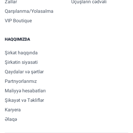
Zallar
Uçuşların cədvəli
Qarşılanma/Yolasalma
VIP Boutique
HAQQIMIZDA
Şirkət haqqında
Şirkətin siyasəti
Qaydalar və şərtlər
Partnyorlarımız
Maliyyə hesabatları
Şikayət və Təkliflər
Karyera
Əlaqə