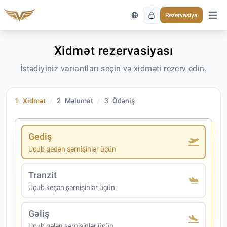
Rezervasiya
Əsas 
Xidmət rezervasiyası
İstədiyiniz variantları seçin və xidməti rezerv edin.
1
Xidmət
2
Məlumat
3
Ödəniş
Gediş
Uçub gedən şərnişinlər üçün
Tranzit
Uçub keçən şərnişinlər üçün
Gəliş
Uçub gələn şərnişinlər üçün