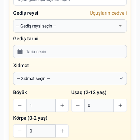
Gediş reysi
Uçuşların cədvəli
Gediş tarixi
Xidmət
Böyük
Uşaq (2-12 yaş)
Körpə (0-2 yaş)