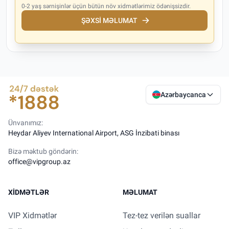
0-2 yaş sərnişinlər üçün bütün növ xidmətlərimiz ödənişsizdir.
ŞƏXSI MƏLUMAT
Azərbaycanca
Ünvanımız:
Heydar Aliyev International Airport, ASG İnzibati binası
Bizə məktub göndərin:
office@vipgroup.az
XIDMƏTLƏR
MƏLUMAT
VIP Xidmətlər
Tez-tez verilən suallar