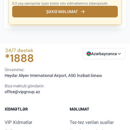
0-2 yaş sərnişinlər üçün bütün növ xidmətlərimiz ödənişsizdir.
ŞƏXSI MƏLUMAT
Azərbaycanca
Ünvanımız:
Heydar Aliyev International Airport, ASG İnzibati binası
Bizə məktub göndərin:
office@vipgroup.az
XIDMƏTLƏR
MƏLUMAT
VIP Xidmətlər
Tez-tez verilən suallar