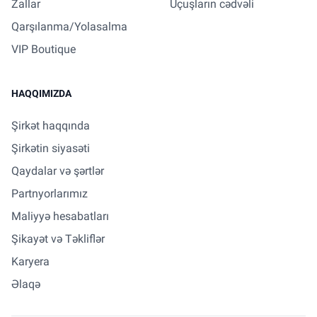
Zallar
Uçuşların cədvəli
Qarşılanma/Yolasalma
VIP Boutique
HAQQIMIZDA
Şirkət haqqında
Şirkətin siyasəti
Qaydalar və şərtlər
Partnyorlarımız
Maliyyə hesabatları
Şikayət və Təkliflər
Karyera
Əlaqə