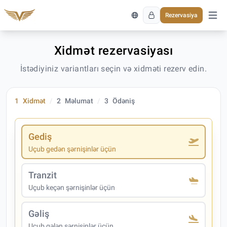
Rezervasiya
Əsas 
Xidmət rezervasiyası
İstədiyiniz variantları seçin və xidməti rezerv edin.
1
Xidmət
2
Məlumat
3
Ödəniş
Gediş
Uçub gedən şərnişinlər üçün
Tranzit
Uçub keçən şərnişinlər üçün
Gəliş
Uçub gələn şərnişinlər üçün