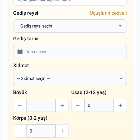
Gediş reysi
Uçuşların cədvəli
Gediş tarixi
Xidmət
Böyük
Uşaq (2-12 yaş)
Körpə (0-2 yaş)