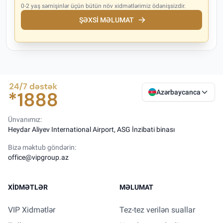
0-2 yaş sərnişinlər üçün bütün növ xidmətlərimiz ödənişsizdir.
ŞƏXSI MƏLUMAT
Azərbaycanca
Ünvanımız:
Heydar Aliyev International Airport, ASG İnzibati binası
Bizə məktub göndərin:
office@vipgroup.az
XIDMƏTLƏR
MƏLUMAT
VIP Xidmətlər
Tez-tez verilən suallar