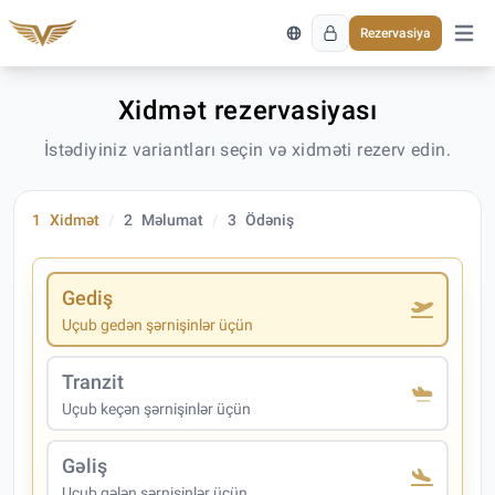
Rezervasiya
Əsas 
Xidmət rezervasiyası
İstədiyiniz variantları seçin və xidməti rezerv edin.
1
Xidmət
2
Məlumat
3
Ödəniş
Gediş
Uçub gedən şərnişinlər üçün
Tranzit
Uçub keçən şərnişinlər üçün
Gəliş
Uçub gələn şərnişinlər üçün