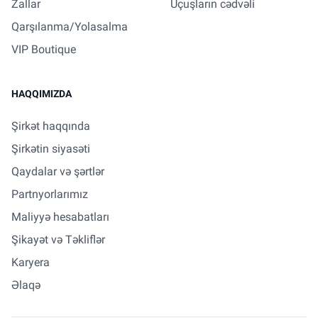
Zallar
Uçuşların cədvəli
Qarşılanma/Yolasalma
VIP Boutique
HAQQIMIZDA
Şirkət haqqında
Şirkətin siyasəti
Qaydalar və şərtlər
Partnyorlarımız
Maliyyə hesabatları
Şikayət və Təkliflər
Karyera
Əlaqə