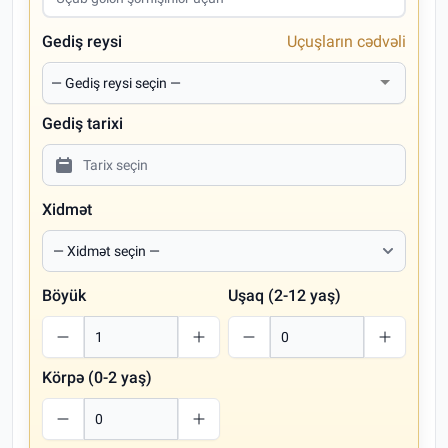
Gediş reysi
Uçuşların cədvəli
Gediş tarixi
Xidmət
Böyük
Uşaq (2-12 yaş)
Körpə (0-2 yaş)