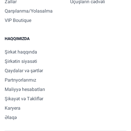
Zallar
Uçuşların cədvəli
Qarşılanma/Yolasalma
VIP Boutique
HAQQIMIZDA
Şirkət haqqında
Şirkətin siyasəti
Qaydalar və şərtlər
Partnyorlarımız
Maliyyə hesabatları
Şikayət və Təkliflər
Karyera
Əlaqə