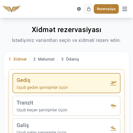
Rezervasiya
Əsas 
Xidmət rezervasiyası
İstədiyiniz variantları seçin və xidməti rezerv edin.
1
Xidmət
2
Məlumat
3
Ödəniş
Gediş
Uçub gedən şərnişinlər üçün
Tranzit
Uçub keçən şərnişinlər üçün
Gəliş
Uçub gələn şərnişinlər üçün