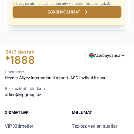
0-2 yaş sərnişinlər üçün bütün növ xidmətlərimiz ödənişsizdir.
ŞƏXSI MƏLUMAT
Azərbaycanca
Ünvanımız:
Heydar Aliyev International Airport, ASG İnzibati binası
Bizə məktub göndərin:
office@vipgroup.az
XIDMƏTLƏR
MƏLUMAT
VIP Xidmətlər
Tez-tez verilən suallar