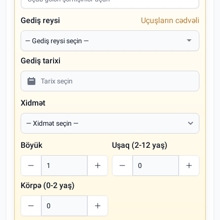
Gediş reysi
Uçuşların cədvəli
Gediş tarixi
Xidmət
Böyük
Uşaq (2-12 yaş)
Körpə (0-2 yaş)