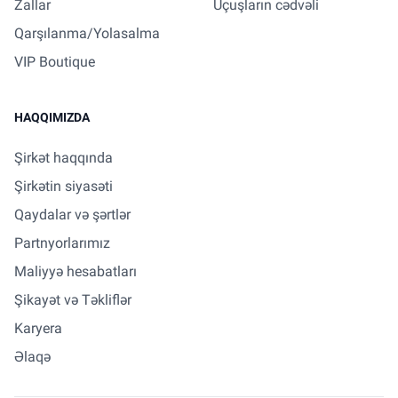
Zallar
Uçuşların cədvəli
Qarşılanma/Yolasalma
VIP Boutique
HAQQIMIZDA
Şirkət haqqında
Şirkətin siyasəti
Qaydalar və şərtlər
Partnyorlarımız
Maliyyə hesabatları
Şikayət və Təkliflər
Karyera
Əlaqə