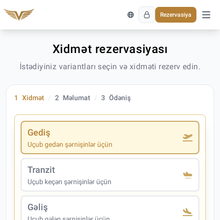
Rezervasiya
Əsas 
Xidmət rezervasiyası
İstədiyiniz variantları seçin və xidməti rezerv edin.
1
Xidmət
2
Məlumat
3
Ödəniş
Gediş
Uçub gedən şərnişinlər üçün
Tranzit
Uçub keçən şərnişinlər üçün
Gəliş
Uçub gələn şərnişinlər üçün