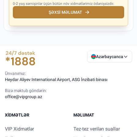
0-2 yaş sərnişinlər üçün bütün növ xidmətlərimiz ödənişsizdir.
ŞƏXSI MƏLUMAT
Azərbaycanca
Ünvanımız:
Heydar Aliyev International Airport, ASG İnzibati binası
Bizə məktub göndərin:
office@vipgroup.az
XIDMƏTLƏR
MƏLUMAT
VIP Xidmətlər
Tez-tez verilən suallar