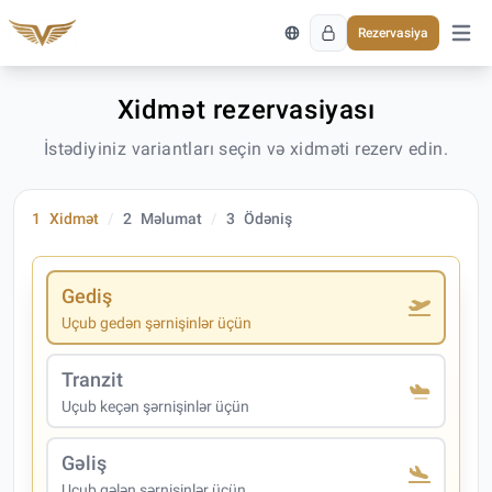
Rezervasiya
Əsas 
Xidmət rezervasiyası
İstədiyiniz variantları seçin və xidməti rezerv edin.
1
Xidmət
2
Məlumat
3
Ödəniş
Gediş
Uçub gedən şərnişinlər üçün
Tranzit
Uçub keçən şərnişinlər üçün
Gəliş
Uçub gələn şərnişinlər üçün