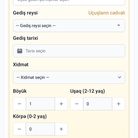
Gediş reysi
Uçuşların cədvəli
Gediş tarixi
Xidmət
Böyük
Uşaq (2-12 yaş)
Körpə (0-2 yaş)