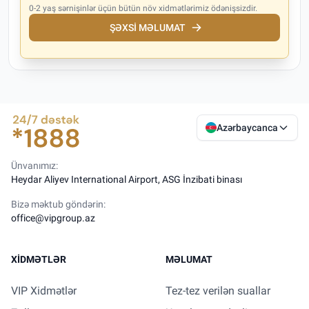
0-2 yaş sərnişinlər üçün bütün növ xidmətlərimiz ödənişsizdir.
ŞƏXSI MƏLUMAT
Azərbaycanca
Ünvanımız:
Heydar Aliyev International Airport, ASG İnzibati binası
Bizə məktub göndərin:
office@vipgroup.az
XIDMƏTLƏR
MƏLUMAT
VIP Xidmətlər
Tez-tez verilən suallar