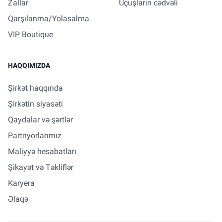
Zallar
Uçuşların cədvəli
Qarşılanma/Yolasalma
VIP Boutique
HAQQIMIZDA
Şirkət haqqında
Şirkətin siyasəti
Qaydalar və şərtlər
Partnyorlarımız
Maliyyə hesabatları
Şikayət və Təkliflər
Karyera
Əlaqə