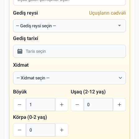
Gediş reysi
Uçuşların cədvəli
Gediş tarixi
Xidmət
Böyük
Uşaq (2-12 yaş)
Körpə (0-2 yaş)