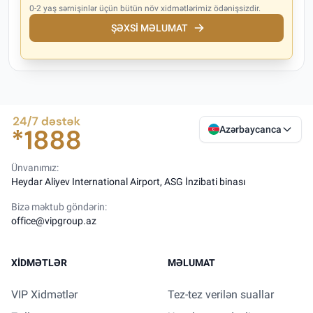
0-2 yaş sərnişinlər üçün bütün növ xidmətlərimiz ödənişsizdir.
ŞƏXSI MƏLUMAT
Azərbaycanca
Ünvanımız:
Heydar Aliyev International Airport, ASG İnzibati binası
Bizə məktub göndərin:
office@vipgroup.az
XIDMƏTLƏR
MƏLUMAT
VIP Xidmətlər
Tez-tez verilən suallar