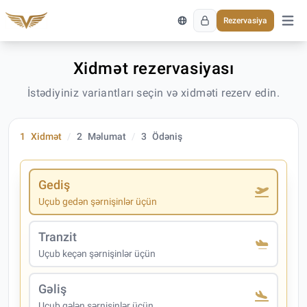
Rezervasiya
Əsas 
Xidmət rezervasiyası
İstədiyiniz variantları seçin və xidməti rezerv edin.
1
Xidmət
2
Məlumat
3
Ödəniş
Gediş
Uçub gedən şərnişinlər üçün
Tranzit
Uçub keçən şərnişinlər üçün
Gəliş
Uçub gələn şərnişinlər üçün