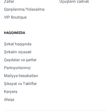
Zallar
Uçuşların cədvəli
Qarşılanma/Yolasalma
VIP Boutique
HAQQIMIZDA
Şirkət haqqında
Şirkətin siyasəti
Qaydalar və şərtlər
Partnyorlarımız
Maliyyə hesabatları
Şikayət və Təkliflər
Karyera
Əlaqə