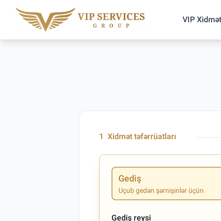
VIP Xidmət
1
Xidmət təfərrüatları
Gediş
Uçub gedən şərnişinlər üçün
Gediş reysi