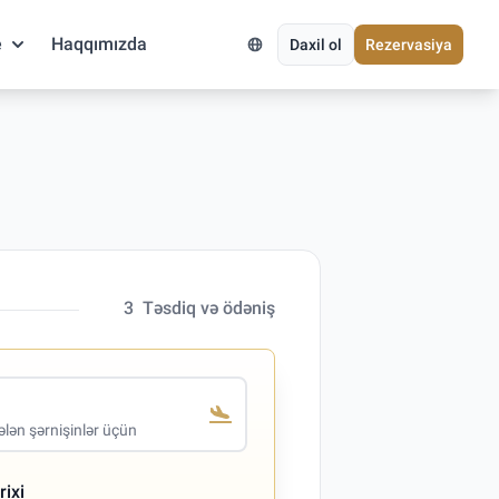
e
Haqqımızda
Daxil ol
Rezervasiya
3
Təsdiq və ödəniş
lən şərnişinlər üçün
rixi