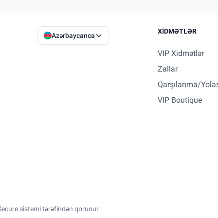
XIDMƏTLƏR
Azərbaycanca
VIP Xidmətlər
Zallar
Qarşılanma/Yola
VIP Boutique
ecure sistemi tərəfindən qorunur.