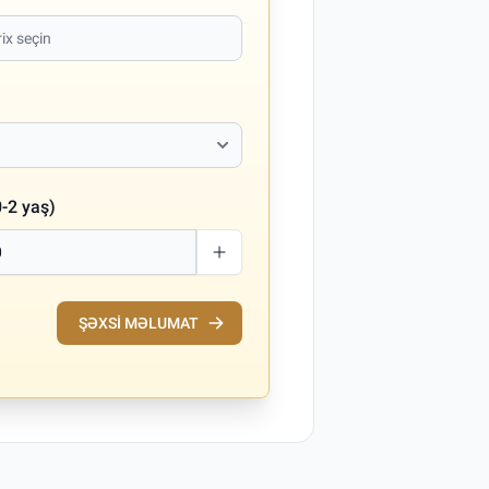
-2 yaş)
ŞƏXSI MƏLUMAT