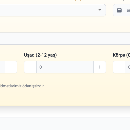
Uşaq (2-12 yaş)
Körpə (0
idmətlərimiz ödənişsizdir.