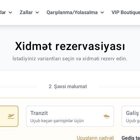
lər
Zallar
Qarşılanma/Yolasalma
VIP Boutiqu
Xidmət rezervasiyası
İstədiyiniz variantları seçin və xidməti rezerv edin.
2
Şəxsi məlumat
Tranzit
Gəliş
Uçub keçən şərnişinlər üçün
Uçub gə
Uçuşların cədvəli
Gediş ta