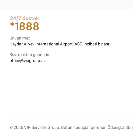
Ünvanımız:
Heydar Aliyev International Airport, ASG İnzibati binası
Bizə məktub göndərin:
office@vipgroup.az
© 2026 VIP Services Group. Bütün hüquqlar qorunur. Ödənişlər 3D S