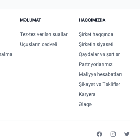
MƏLUMAT
HAQQIMIZDA
Tez-tez verilən suallar
Şirkət haqqında
Uçuşların cədvəli
Şirkətin siyasəti
salma
Qaydalar və şərtlər
Partnyorlarımız
Maliyyə hesabatları
Şikayət və Təkliflər
Karyera
Əlaqə