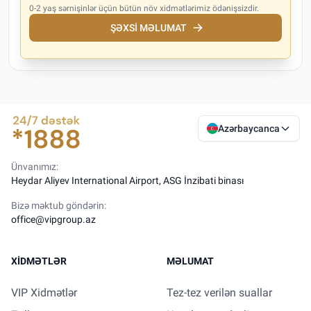
0-2 yaş sərnişinlər üçün bütün növ xidmətlərimiz ödənişsizdir.
ŞƏXSI MƏLUMAT
Azərbaycanca
Ünvanımız:
Heydar Aliyev International Airport, ASG İnzibati binası
Bizə məktub göndərin:
office@vipgroup.az
XIDMƏTLƏR
MƏLUMAT
VIP Xidmətlər
Tez-tez verilən suallar