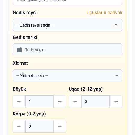
Gediş reysi
Uçuşların cədvəli
Gediş tarixi
Xidmət
Böyük
Uşaq (2-12 yaş)
Körpə (0-2 yaş)