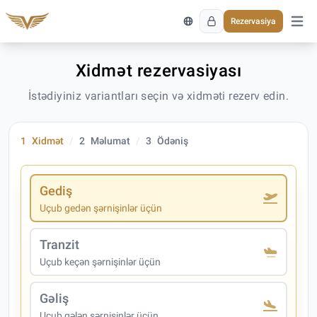
Rezervasiya
Əsas 
Xidmət rezervasiyası
İstədiyiniz variantları seçin və xidməti rezerv edin.
1
Xidmət
2
Məlumat
3
Ödəniş
Gediş
Uçub gedən şərnişinlər üçün
Tranzit
Uçub keçən şərnişinlər üçün
Gəliş
Uçub gələn şərnişinlər üçün