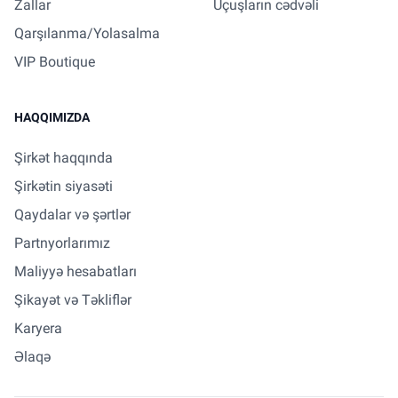
Zallar
Uçuşların cədvəli
Qarşılanma/Yolasalma
VIP Boutique
HAQQIMIZDA
Şirkət haqqında
Şirkətin siyasəti
Qaydalar və şərtlər
Partnyorlarımız
Maliyyə hesabatları
Şikayət və Təkliflər
Karyera
Əlaqə