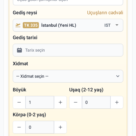
Gediş reysi
Uçuşların cədvəli
TK 335
İstanbul (Yeni HL)
IST
Gediş tarixi
Xidmət
Böyük
Uşaq (2-12 yaş)
Körpə (0-2 yaş)