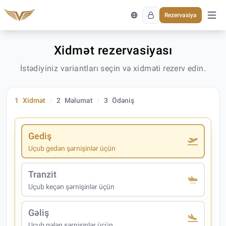
Rezervasiya
Əsas 
Xidmət rezervasiyası
İstədiyiniz variantları seçin və xidməti rezerv edin.
1
Xidmət
2
Məlumat
3
Ödəniş
Gediş
Uçub gedən şərnişinlər üçün
Tranzit
Uçub keçən şərnişinlər üçün
Gəliş
Uçub gələn şərnişinlər üçün