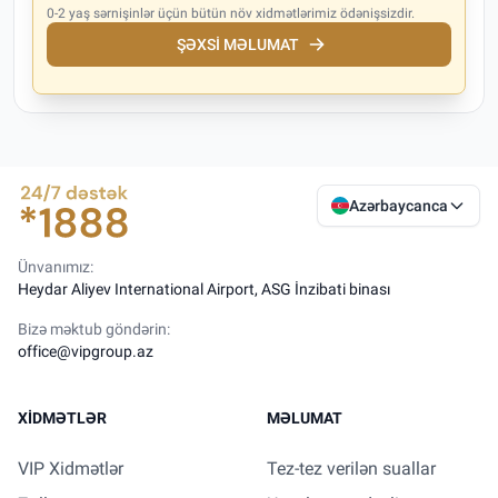
0-2 yaş sərnişinlər üçün bütün növ xidmətlərimiz ödənişsizdir.
ŞƏXSI MƏLUMAT
Azərbaycanca
Ünvanımız:
Heydar Aliyev International Airport, ASG İnzibati binası
Bizə məktub göndərin:
office@vipgroup.az
XIDMƏTLƏR
MƏLUMAT
VIP Xidmətlər
Tez-tez verilən suallar