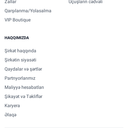
Zallar
Uçuşların cədvəli
Qarşılanma/Yolasalma
VIP Boutique
HAQQIMIZDA
Şirkət haqqında
Şirkətin siyasəti
Qaydalar və şərtlər
Partnyorlarımız
Maliyyə hesabatları
Şikayət və Təkliflər
Karyera
Əlaqə