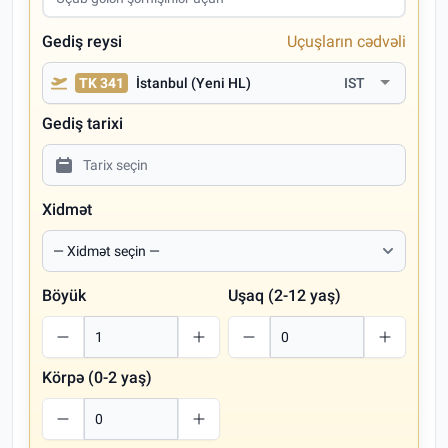
Gediş reysi
Uçuşların cədvəli
TK 341
İstanbul (Yeni HL)
IST
Gediş tarixi
Xidmət
Böyük
Uşaq (2-12 yaş)
Körpə (0-2 yaş)