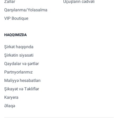
Zallar
Uçuşların cədvəli
Qarşılanma/Yolasalma
VIP Boutique
HAQQIMIZDA
Şirkət haqqında
Şirkətin siyasəti
Qaydalar və şərtlər
Partnyorlarımız
Maliyyə hesabatları
Şikayət və Təkliflər
Karyera
Əlaqə