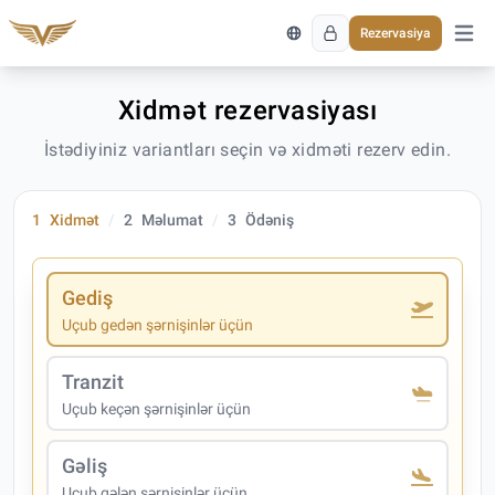
Rezervasiya
Əsas 
Xidmət rezervasiyası
İstədiyiniz variantları seçin və xidməti rezerv edin.
1
Xidmət
2
Məlumat
3
Ödəniş
Gediş
Uçub gedən şərnişinlər üçün
Tranzit
Uçub keçən şərnişinlər üçün
Gəliş
Uçub gələn şərnişinlər üçün