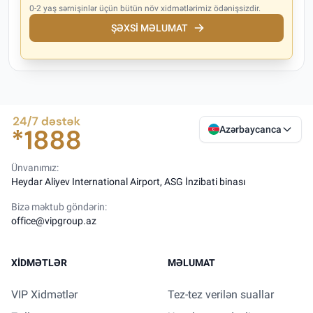
0-2 yaş sərnişinlər üçün bütün növ xidmətlərimiz ödənişsizdir.
ŞƏXSI MƏLUMAT
Azərbaycanca
Ünvanımız:
Heydar Aliyev International Airport, ASG İnzibati binası
Bizə məktub göndərin:
office@vipgroup.az
XIDMƏTLƏR
MƏLUMAT
VIP Xidmətlər
Tez-tez verilən suallar