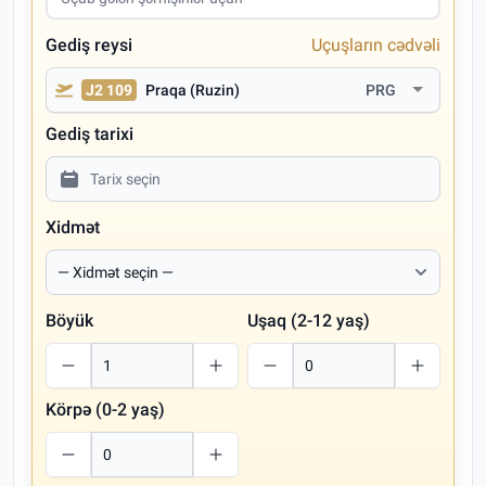
Gediş reysi
Uçuşların cədvəli
J2 109
Praqa (Ruzin)
PRG
Gediş tarixi
Xidmət
Böyük
Uşaq (2-12 yaş)
Körpə (0-2 yaş)