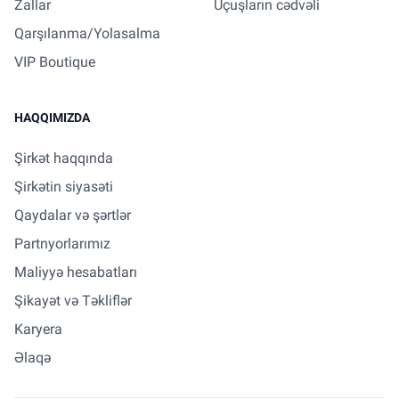
Zallar
Uçuşların cədvəli
Qarşılanma/Yolasalma
VIP Boutique
HAQQIMIZDA
Şirkət haqqında
Şirkətin siyasəti
Qaydalar və şərtlər
Partnyorlarımız
Maliyyə hesabatları
Şikayət və Təkliflər
Karyera
Əlaqə