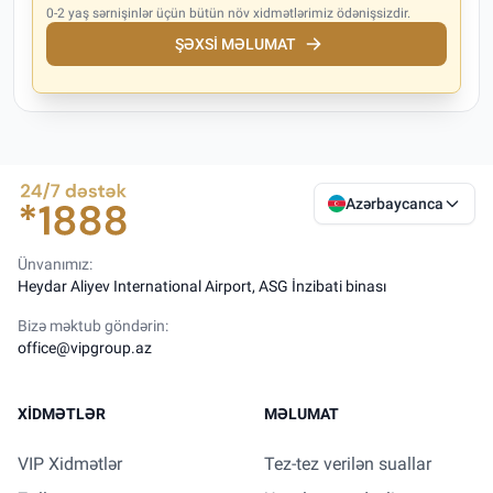
0-2 yaş sərnişinlər üçün bütün növ xidmətlərimiz ödənişsizdir.
ŞƏXSI MƏLUMAT
Azərbaycanca
Ünvanımız:
Heydar Aliyev International Airport, ASG İnzibati binası
Bizə məktub göndərin:
office@vipgroup.az
XIDMƏTLƏR
MƏLUMAT
VIP Xidmətlər
Tez-tez verilən suallar