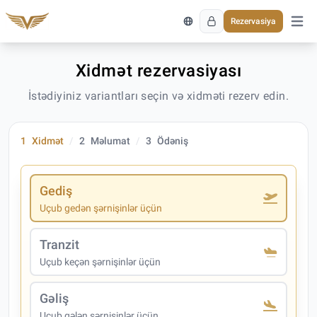
Rezervasiya
Əsas 
Xidmət rezervasiyası
İstədiyiniz variantları seçin və xidməti rezerv edin.
1
Xidmət
2
Məlumat
3
Ödəniş
Gediş
Uçub gedən şərnişinlər üçün
Tranzit
Uçub keçən şərnişinlər üçün
Gəliş
Uçub gələn şərnişinlər üçün