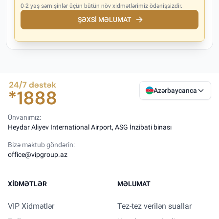
0-2 yaş sərnişinlər üçün bütün növ xidmətlərimiz ödənişsizdir.
ŞƏXSI MƏLUMAT
Azərbaycanca
Ünvanımız:
Heydar Aliyev International Airport, ASG İnzibati binası
Bizə məktub göndərin:
office@vipgroup.az
XIDMƏTLƏR
MƏLUMAT
VIP Xidmətlər
Tez-tez verilən suallar