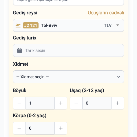
Gediş reysi
Uçuşların cədvəli
J2 121
Təl-Əviv
TLV
Gediş tarixi
Xidmət
Böyük
Uşaq (2-12 yaş)
Körpə (0-2 yaş)