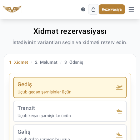
Rezervasiya
Əsas 
Xidmət rezervasiyası
İstədiyiniz variantları seçin və xidməti rezerv edin.
1
Xidmət
2
Məlumat
3
Ödəniş
Gediş
Uçub gedən şərnişinlər üçün
Tranzit
Uçub keçən şərnişinlər üçün
Gəliş
Uçub gələn şərnişinlər üçün