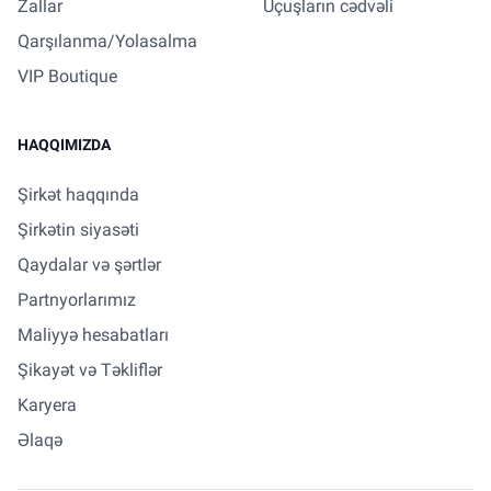
Zallar
Uçuşların cədvəli
Qarşılanma/Yolasalma
VIP Boutique
HAQQIMIZDA
Şirkət haqqında
Şirkətin siyasəti
Qaydalar və şərtlər
Partnyorlarımız
Maliyyə hesabatları
Şikayət və Təkliflər
Karyera
Əlaqə