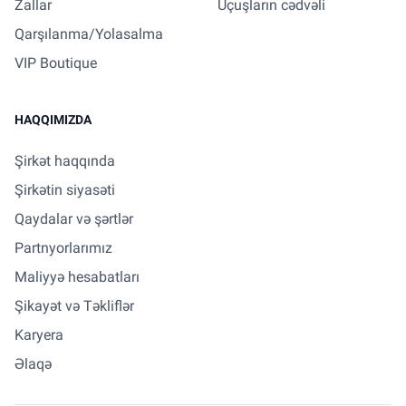
Zallar
Uçuşların cədvəli
Qarşılanma/Yolasalma
VIP Boutique
HAQQIMIZDA
Şirkət haqqında
Şirkətin siyasəti
Qaydalar və şərtlər
Partnyorlarımız
Maliyyə hesabatları
Şikayət və Təkliflər
Karyera
Əlaqə