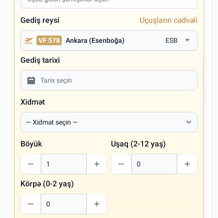
Gediş reysi
Uçuşların cədvəli
VF 578
Ankara (Esenboğa)
ESB
Gediş tarixi
Xidmət
Böyük
Uşaq (2-12 yaş)
Körpə (0-2 yaş)