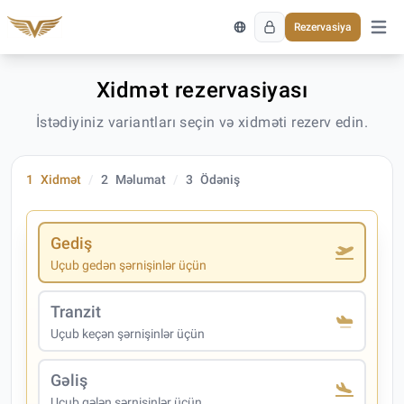
Rezervasiya
Əsas 
Xidmət rezervasiyası
İstədiyiniz variantları seçin və xidməti rezerv edin.
1
Xidmət
2
Məlumat
3
Ödəniş
Gediş
Uçub gedən şərnişinlər üçün
Tranzit
Uçub keçən şərnişinlər üçün
Gəliş
Uçub gələn şərnişinlər üçün