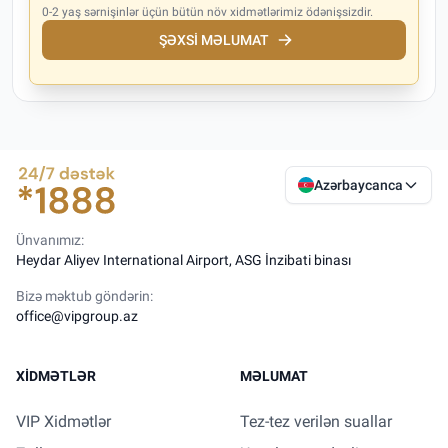
0-2 yaş sərnişinlər üçün bütün növ xidmətlərimiz ödənişsizdir.
ŞƏXSI MƏLUMAT
Azərbaycanca
Ünvanımız:
Heydar Aliyev International Airport, ASG İnzibati binası
Bizə məktub göndərin:
office@vipgroup.az
XIDMƏTLƏR
MƏLUMAT
VIP Xidmətlər
Tez-tez verilən suallar