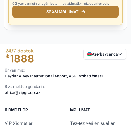
0-2 yaş sərnişinlər üçün bütün növ xidmətlərimiz ödənişsizdir.
ŞƏXSI MƏLUMAT
Azərbaycanca
Ünvanımız:
Heydar Aliyev International Airport, ASG İnzibati binası
Bizə məktub göndərin:
office@vipgroup.az
XIDMƏTLƏR
MƏLUMAT
VIP Xidmətlər
Tez-tez verilən suallar