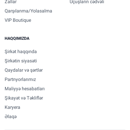
Zallar
Uçuşların cədvəli
Qarşılanma/Yolasalma
VIP Boutique
HAQQIMIZDA
Şirkət haqqında
Şirkətin siyasəti
Qaydalar və şərtlər
Partnyorlarımız
Maliyyə hesabatları
Şikayət və Təkliflər
Karyera
Əlaqə