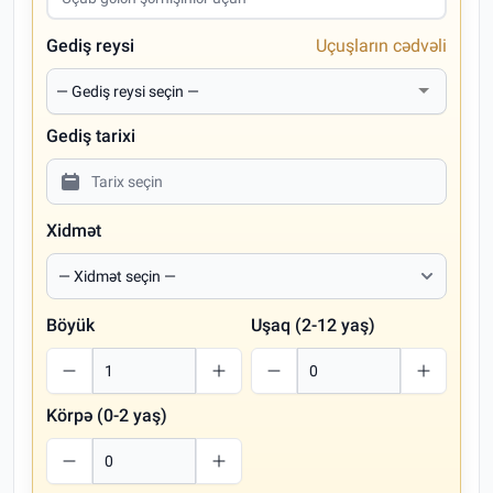
Gediş reysi
Uçuşların cədvəli
Gediş tarixi
Xidmət
Böyük
Uşaq (2-12 yaş)
Körpə (0-2 yaş)