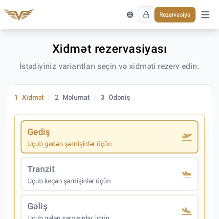
Rezervasiya
Əsas 
Xidmət rezervasiyası
İstədiyiniz variantları seçin və xidməti rezerv edin.
1
Xidmət
2
Məlumat
3
Ödəniş
Gediş
Uçub gedən şərnişinlər üçün
Tranzit
Uçub keçən şərnişinlər üçün
Gəliş
Uçub gələn şərnişinlər üçün