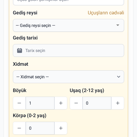
Gediş reysi
Uçuşların cədvəli
Gediş tarixi
Xidmət
Böyük
Uşaq (2-12 yaş)
Körpə (0-2 yaş)