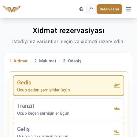
Rezervasiya
Əsas 
Xidmət rezervasiyası
İstədiyiniz variantları seçin və xidməti rezerv edin.
1
Xidmət
2
Məlumat
3
Ödəniş
Gediş
Uçub gedən şərnişinlər üçün
Tranzit
Uçub keçən şərnişinlər üçün
Gəliş
Uçub gələn şərnişinlər üçün