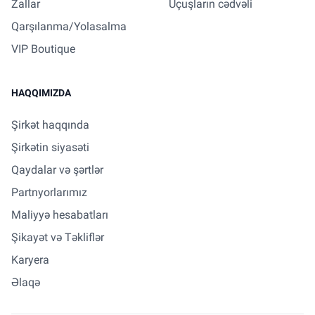
Zallar
Uçuşların cədvəli
Qarşılanma/Yolasalma
VIP Boutique
HAQQIMIZDA
Şirkət haqqında
Şirkətin siyasəti
Qaydalar və şərtlər
Partnyorlarımız
Maliyyə hesabatları
Şikayət və Təkliflər
Karyera
Əlaqə