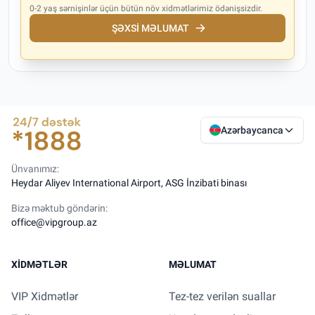
0-2 yaş sərnişinlər üçün bütün növ xidmətlərimiz ödənişsizdir.
ŞƏXSI MƏLUMAT
Azərbaycanca
Ünvanımız:
Heydar Aliyev International Airport, ASG İnzibati binası
Bizə məktub göndərin:
office@vipgroup.az
XIDMƏTLƏR
MƏLUMAT
VIP Xidmətlər
Tez-tez verilən suallar