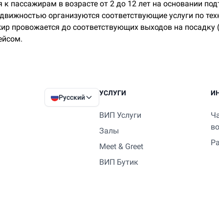
 к пассажирам в возрасте от 2 до 12 лет на основании п
одвижностью организуются соответствующие услуги по те
р провожается до соответствующих выходов на посадку (G
ейсом.
УСЛУГИ
И
Русский
ВИП Услуги
Ч
в
Залы
Р
Meet & Greet
ВИП Бутик