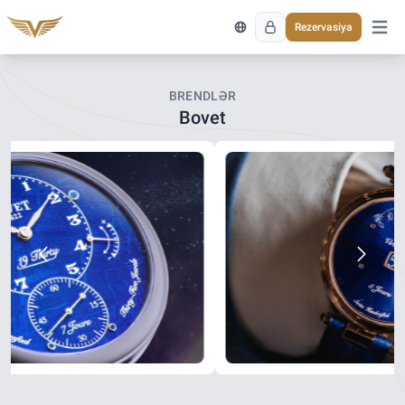
Rezervasiya
Əsas 
BRENDLƏR
Bovet