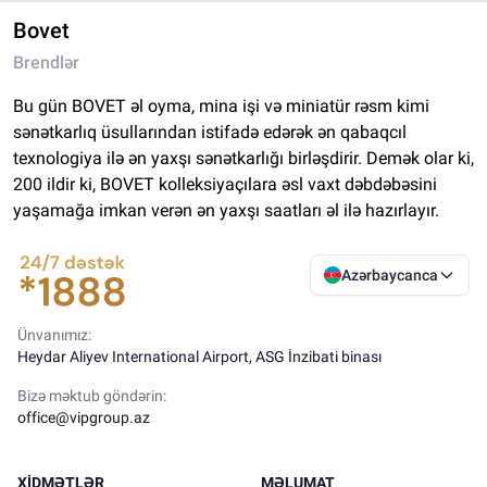
Bovet
Brendlər
Bu gün BOVET əl oyma, mina işi və miniatür rəsm kimi
sənətkarlıq üsullarından istifadə edərək ən qabaqcıl
texnologiya ilə ən yaxşı sənətkarlığı birləşdirir. Demək olar ki,
200 ildir ki, BOVET kolleksiyaçılara əsl vaxt dəbdəbəsini
yaşamağa imkan verən ən yaxşı saatları əl ilə hazırlayır.
Azərbaycanca
Ünvanımız:
Heydar Aliyev International Airport, ASG İnzibati binası
Bizə məktub göndərin:
office@vipgroup.az
XIDMƏTLƏR
MƏLUMAT