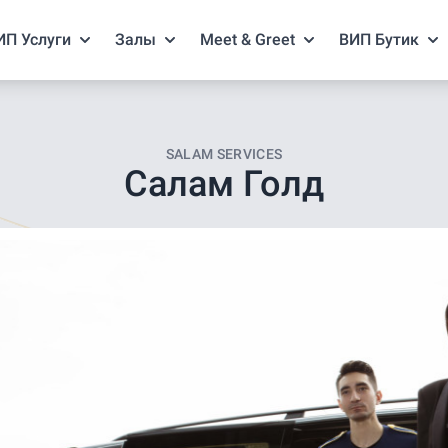
ИП Услуги
Залы
Meet & Greet
ВИП Бутик
SALAM SERVICES
Салам Голд